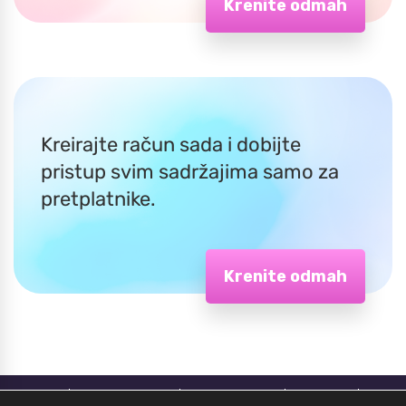
Krenite odmah
Kreirajte račun sada i dobijte
pristup svim sadržajima samo za
pretplatnike.
Krenite odmah
Home
Face workout
Prije – poslije
Kontakt