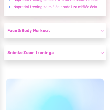
Napredni trening za mišiće brade i za mišiće čela
Face & Body Workout
Snimke Zoom treninga