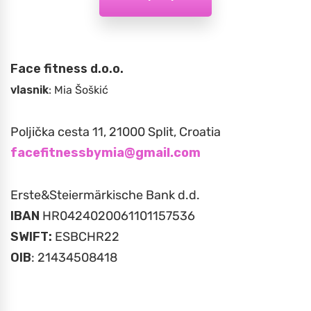
Face fitness d.o.o.
vlasnik
: Mia Šoškić
Poljička cesta 11, 21000 Split, Croatia
facefitnessbymia@gmail.com
Erste&Steiermärkische Bank d.d.
IBAN
HR0424020061101157536
SWIFT:
ESBCHR22
OIB
: 21434508418