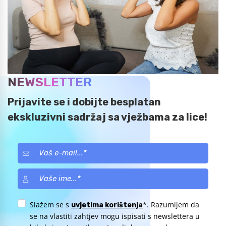
NEWSLETTER
Prijavite se i dobijte besplatan
ekskluzivni sadržaj sa vježbama za lice!
Slažem se s
*. Razumijem da
uvjetima korištenja
se na vlastiti zahtjev mogu ispisati s newslettera u