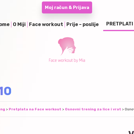
Moj račun & Prijava
PRETPLATI
ome
O Miji
Face workout
Prije – poslije
10
ing
>
Pretplata na Face workout
>
Osnovni trening za lice i vrat
>
Osnov