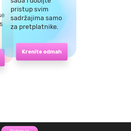
sada i dobijte
pristup svim
se
sadržajima samo
 s
za pretplatnike.
Krenite odmah