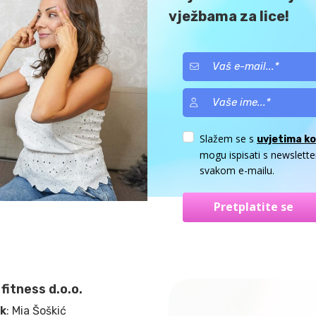
vježbama za lice!
Slažem se s
uvjetima ko
mogu ispisati s newslette
svakom e-mailu.
Pretplatite se
fitness d.o.o.
ik
: Mia Šoškić