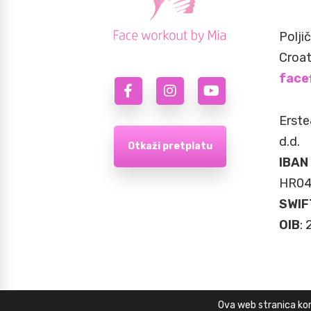
Polji
Croat
face
Erste
d.d.
Otkaži pretplatu
IBAN
HR04
SWIF
OIB
:
Ova web stranica kori