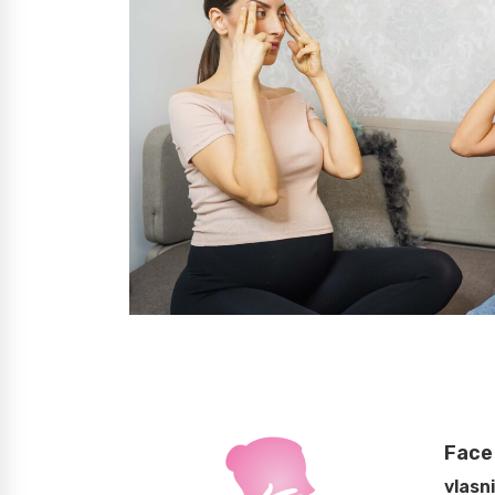
Face 
vlasn