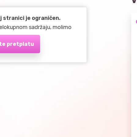
V
 stranici je ograničen.
 cjelokupnom sadržaju, molimo
te pretplatu