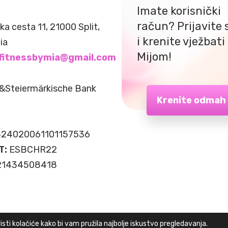
Imate korisnički
račun? Prijavite 
čka cesta 11, 21000 Split,
i krenite vježbati
ia
Mijom!
fitnessbymia@gmail.com
&Steiermärkische Bank
Krenite odmah
24020061101157536
T:
ESBCHR22
 21434508418
sti kolačiće kako bi vam pružila najbolje iskustvo pregledavanja.