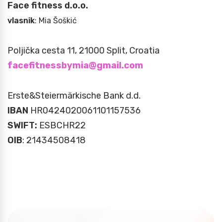
Face fitness d.o.o.
vlasnik
: Mia Šoškić
Poljička cesta 11, 21000 Split, Croatia
facefitnessbymia@gmail.com
Erste&Steiermärkische Bank d.d.
IBAN
HR0424020061101157536
SWIFT:
ESBCHR22
OIB
: 21434508418