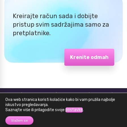
Kreirajte račun sada i dobijte
pristup svim sadržajima samo za
pretplatnike.
Krenite odmah
Home
Face workout
Prije – poslije
Kontakt
Ova web stranica koristi kolačiće kako bi vam pružila najbolje
iskustvo pregledavanja.
Pitanja & Odgovori
O Miji
Politika privatnosti
Saznajte više ili prilagodite svoje
postavke
.
Slažem se
Uvjeti poslovanja