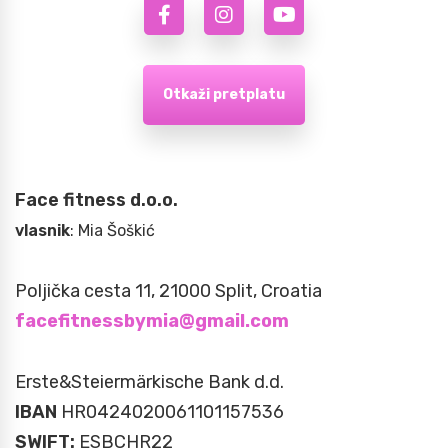
Otkaži pretplatu
Face fitness d.o.o.
vlasnik
: Mia Šoškić
Poljička cesta 11, 21000 Split, Croatia
facefitnessbymia@gmail.com
Erste&Steiermärkische Bank d.d.
IBAN
HR0424020061101157536
SWIFT:
ESBCHR22