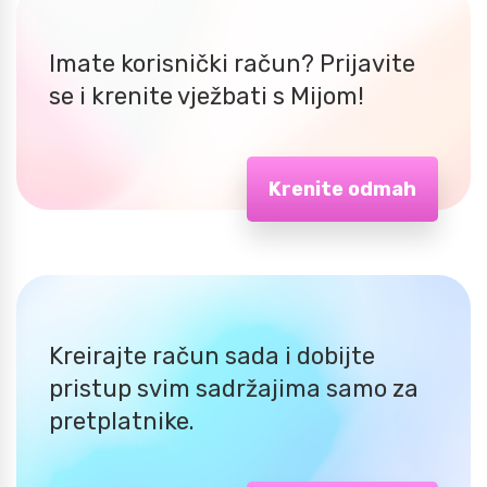
Imate korisnički račun? Prijavite
se i krenite vježbati s Mijom!
Krenite odmah
Kreirajte račun sada i dobijte
pristup svim sadržajima samo za
pretplatnike.