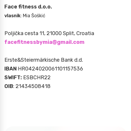
Face fitness d.o.o.
vlasnik
: Mia Šoškić
Poljička cesta 11, 21000 Split, Croatia
facefitnessbymia@gmail.com
Erste&Steiermärkische Bank d.d.
IBAN
HR0424020061101157536
SWIFT:
ESBCHR22
OIB
: 21434508418